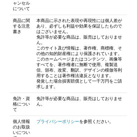
ャンセル
について
商品に関
本商品に示された表現や再現性には個人差が
する注意
あり、必ずしも利益や効果を保証したもので
書き
はございません。
免許等が必要な商品は、販売はしておりませ
ん。
このサイト及び情報は、著作権、商標権、そ
の他の知的財産権により保護されています。
このホームページまたはコンテンツ、画像等
すべてを、著作権者に無断で使用、複製送
信、頒布、改変、翻訳、デザインの模倣等利
用することは著作権法違反となります。
発覚した場合損害賠償として一千万円をご請
求します。
免許・資
免許等が必要な商品は、販売はしておりませ
格につい
ん。
て
個人情報
プライバシーポリシー
を参照ください。
のお取扱
いについ