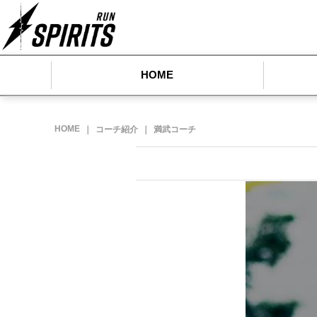
HOME
HOME
｜
コーチ紹介
｜
満武コーチ