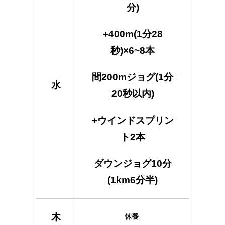
分)
+400m(1分28
秒)×6~8本
間200mジョグ(1分
水
20秒以内)
+ウインドスプリン
ト2本
ダウンジョグ10分
(1km6分半)
木
休養