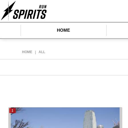
HOME
HOME
ALL
｜
1