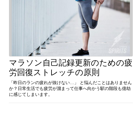
マラソン自己記録更新のための疲
続きを見る
労回復ストレッチの原則
「昨日のランの疲れが抜けない…」 と悩んだことはありません
か？日常生活でも疲労が溜まって仕事へ向かう駅の階段も億劫
「昨日のランの疲れが抜けない…」 と悩んだことはありません
に感じてしまいます。
か？日常生活でも疲労が溜まって仕事へ向かう駅の階段も億劫
に感じてしまいます。