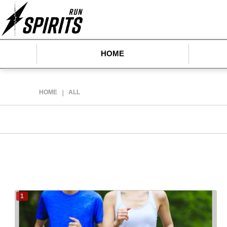
HOME
HOME
ALL
｜
1