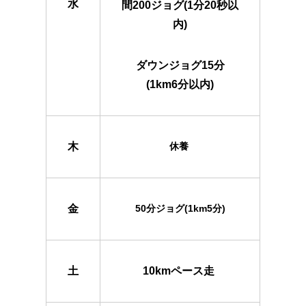
水
間200ジョグ(1分20秒以
内)
ダウンジョグ15分
(1km6分以内)
木
休養
金
50分ジョグ(1km5分)
土
10kmペース走