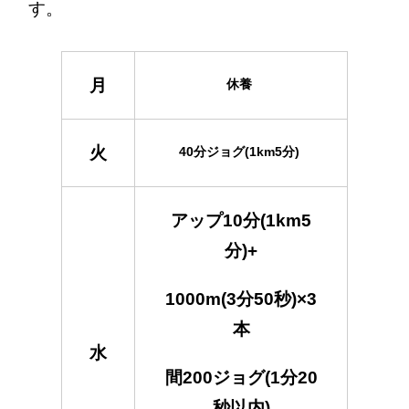
す。
月
休養
火
40分ジョグ(1km5分)
アップ10分(1km5
分)+
1000m(3分50秒)×3
本
水
間200ジョグ(1分20
秒以内)