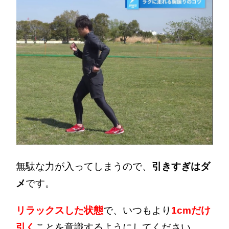
無駄な力が入ってしまうので、
引きすぎはダ
メ
です。
リラックスした状態
で、いつもより
1cmだけ
引く
ことを意識するようにしてください。