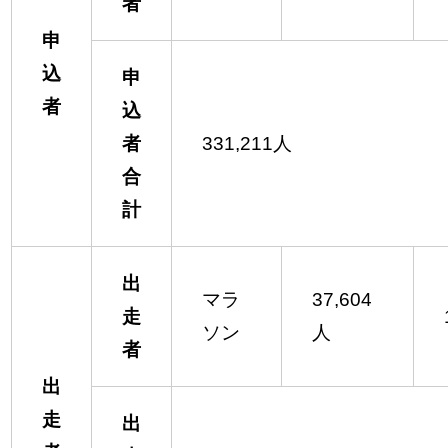
者
申
込
申
者
込
者
331,211人
合
計
出
マラ
37,604
走
ソン
人
者
出
走
出