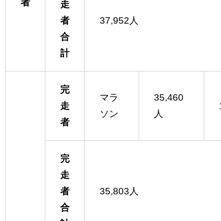
者
走
者
37,952人
合
計
完
マラ
35,460
走
ソン
人
者
完
走
者
35,803人
合