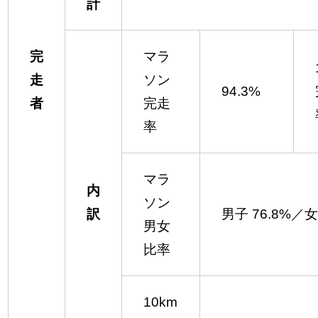
計
完
マラ
走
ソン
94.3%
者
完走
率
マラ
内
ソン
訳
男子 76.8%／女
男女
比率
10km