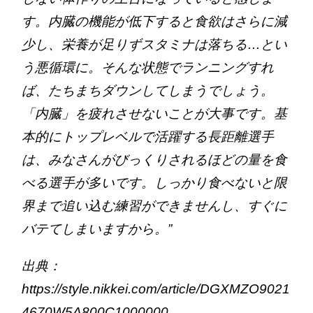
す。内臓の機能が低下すると食欲はさらに減
少し、栄養が足りずスタミナは落ちる…とい
う悪循環に。そんな状態でランニングすれ
ば、たちまちダウンしてしまうでしょう。
「内臓」を疲れさせないことが大事です。基
本的にトップレベルで活躍する長距離選手
は、みなさんがびっくりされるほどの量を食
べる選手が多いです。しっかり食べないと限
界まで追い込む練習ができませんし、すぐに
バテてしまいますから。”
出典：
https://style.nikkei.com/article/DGXMZO9021
4670W5A800C1000000